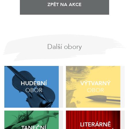
ZPĚT NA AKCE
Další obory
HUDEBNÍ
VÝTVARNÝ
OBOR
OBOR
LITERÁRNĚ
TANEČNÍ