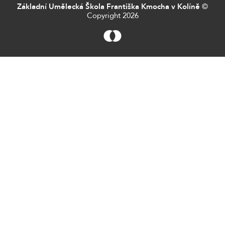
Základní Umělecká Škola Františka Kmocha v Kolíně
©
Copyright 2026