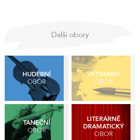
Další obory
HUDEBNÍ
VÝTVARNÝ
OBOR
OBOR
LITERÁRNĚ
TANEČNÍ
DRAMATICKÝ
OBOR
OBOR