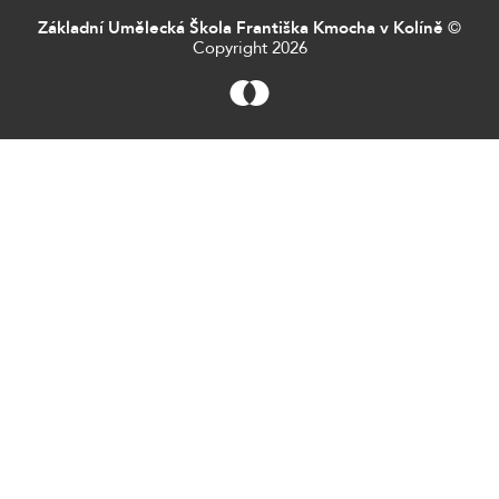
Základní Umělecká Škola Františka Kmocha v Kolíně
©
Copyright 2026