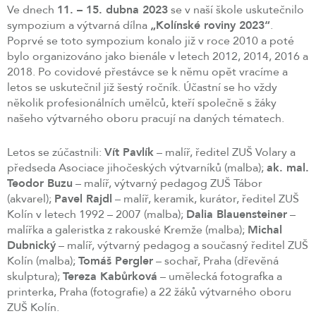
Ve dnech
11. – 15. dubna 2023
se v naší škole uskutečnilo
sympozium a výtvarná dílna
„Kolínské roviny 2023“
.
Poprvé se toto sympozium konalo již v roce 2010 a poté
bylo organizováno jako bienále v letech 2012, 2014, 2016 a
2018. Po covidové přestávce se k němu opět vracíme a
letos se uskutečnil již šestý ročník. Účastní se ho vždy
několik profesionálních umělců, kteří společně s žáky
našeho výtvarného oboru pracují na daných tématech.
Letos se zúčastnili:
Vít Pavlík
– malíř, ředitel ZUŠ Volary a
předseda Asociace jihočeských výtvarníků (malba);
ak. mal.
Teodor Buzu
– malíř, výtvarný pedagog ZUŠ Tábor
(akvarel);
Pavel Rajdl
– malíř, keramik, kurátor, ředitel ZUŠ
Kolín v letech 1992 – 2007 (malba);
Dalia Blauensteiner
–
malířka a galeristka z rakouské Kremže (malba);
Michal
Dubnický
– malíř, výtvarný pedagog a současný ředitel ZUŠ
Kolín (malba);
Tomáš Pergler
– sochař, Praha (dřevěná
skulptura);
Tereza Kabůrková
– umělecká fotografka a
printerka, Praha (fotografie) a 22 žáků výtvarného oboru
ZUŠ Kolín.