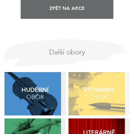
ZPĚT NA AKCE
Další obory
HUDEBNÍ
VÝTVARNÝ
OBOR
OBOR
LITERÁRNĚ