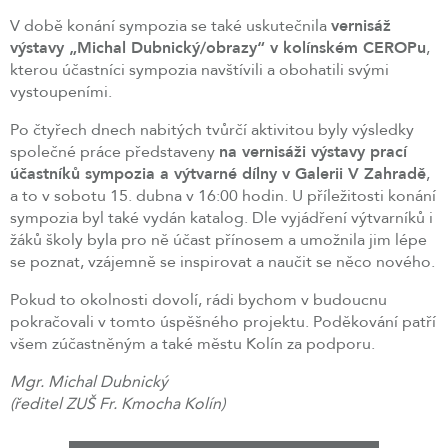
V době konání sympozia se také uskutečnila
vernisáž
výstavy „Michal Dubnický/obrazy“ v kolínském CEROPu
,
kterou účastníci sympozia navštívili a obohatili svými
vystoupeními.
Po čtyřech dnech nabitých tvůrčí aktivitou byly výsledky
společné práce představeny
na vernisáži výstavy prací
účastníků sympozia a výtvarné dílny v Galerii V Zahradě
,
a to v sobotu 15. dubna v 16:00 hodin. U příležitosti konání
sympozia byl také vydán katalog. Dle vyjádření výtvarníků i
žáků školy byla pro ně účast přínosem a umožnila jim lépe
se poznat, vzájemně se inspirovat a naučit se něco nového.
Pokud to okolnosti dovolí, rádi bychom v budoucnu
pokračovali v tomto úspěšného projektu. Poděkování patří
všem zúčastněným a také městu Kolín za podporu.
Mgr. Michal Dubnický
(ředitel ZUŠ Fr. Kmocha Kolín)