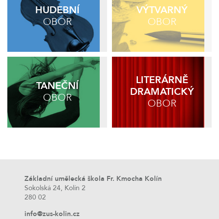
HUDEBNÍ
VÝTVARNÝ
OBOR
OBOR
LITERÁRNĚ
TANEČNÍ
DRAMATICKÝ
OBOR
OBOR
Základní umělecká škola Fr. Kmocha Kolín
Sokolská 24, Kolín 2
280 02
info@zus-kolin.cz