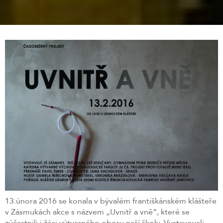
13.února 2016 se konala v bývalém františkánském klášteře
v Zásmukách akce s názvem „Uvnitř a vně“, které se
zúčastnili i žáci výtvarného oboru naší školy. Vystavovali