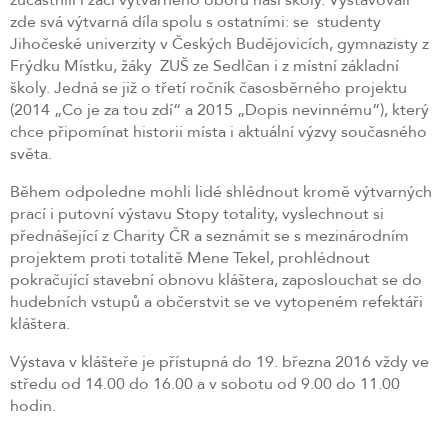
zde svá výtvarná díla spolu s ostatními: se studenty
Jihočeské univerzity v Českých Budějovicích, gymnazisty z
Frýdku Místku, žáky ZUŠ ze Sedlčan i z místní základní
školy. Jedná se již o třetí ročník časosběrného projektu
(2014 „Co je za tou zdí“ a 2015 „Dopis nevinnému“), který
chce připomínat historii místa i aktuální výzvy současného
světa.
Během odpoledne mohli lidé shlédnout kromě výtvarných
prací i putovní výstavu Stopy totality, vyslechnout si
přednášející z Charity ČR a seznámit se s mezinárodním
projektem proti totalitě Mene Tekel, prohlédnout
pokračující stavební obnovu kláštera, zaposlouchat se do
hudebních vstupů a občerstvit se ve vytopeném refektáři
kláštera.
Výstava v klášteře je přístupná do 19. března 2016 vždy ve
středu od 14.00 do 16.00 a v sobotu od 9.00 do 11.00
hodin.