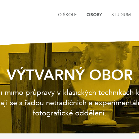
O ŠKOLE
OBORY
STUDIUM
VÝTVARNÝ OBOR
mimo průpravy v klasických technikách kr
kají se s řadou netradičních a experimentál
fotografické oddělení.