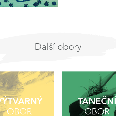
Další obory
VÝTVARNÝ
TANEČN
OBOR
OBOR