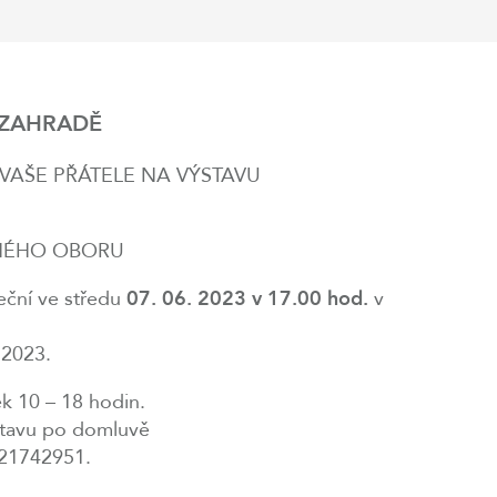
 ZAHRADĚ
VAŠE PŘÁTELE NA VÝSTAVU
RNÉHO OBORU
eční ve středu
07. 06. 2023 v 17.00 hod.
v
 2023.
ek 10 – 18 hodin.
stavu po domluvě
321742951.