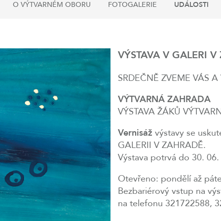
O VÝTVARNÉM OBORU
FOTOGALERIE
UDÁLOSTI
VÝSTAVA V GALERI V
SRDEČNĚ ZVEME VÁS A 
VÝTVARNÁ ZAHRADA
VÝSTAVA ŽÁKŮ VÝTVA
Vernisáž
výstavy se uskut
GALERII V ZAHRADĚ.
Výstava potrvá do 30. 06.
Otevřeno: pondělí až pát
Bezbariérový vstup na vý
na telefonu 321722588, 