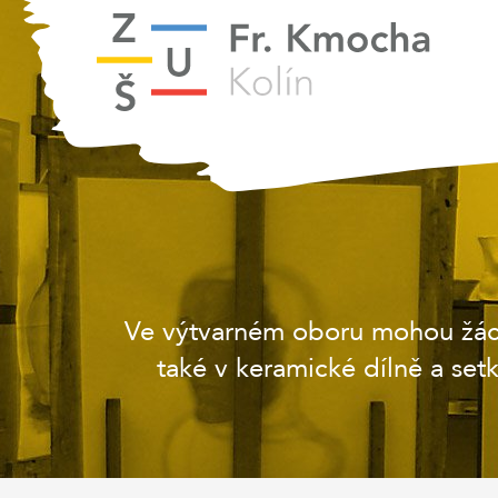
Ve výtvarném oboru mohou žáci 
také v keramické dílně a set