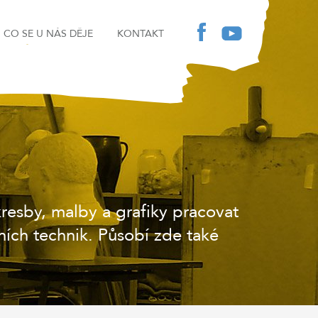
CO SE U NÁS DĚJE
KONTAKT
esby, malby a grafiky pracovat
ních technik. Působí zde také