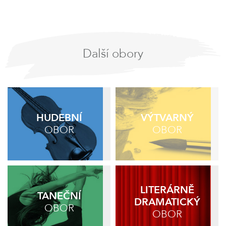
Další obory
HUDEBNÍ
VÝTVARNÝ
OBOR
OBOR
LITERÁRNĚ
TANEČNÍ
DRAMATICKÝ
OBOR
OBOR