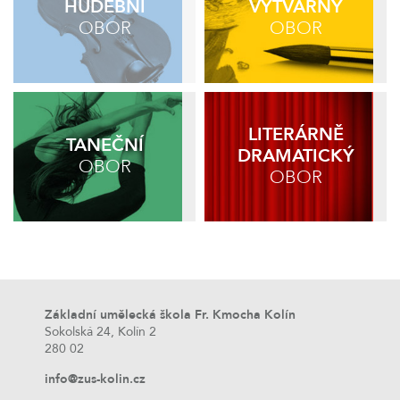
HUDEBNÍ
VÝTVARNÝ
OBOR
OBOR
LITERÁRNĚ
TANEČNÍ
DRAMATICKÝ
OBOR
OBOR
Základní umělecká škola Fr. Kmocha Kolín
Sokolská 24, Kolín 2
280 02
info@zus-kolin.cz