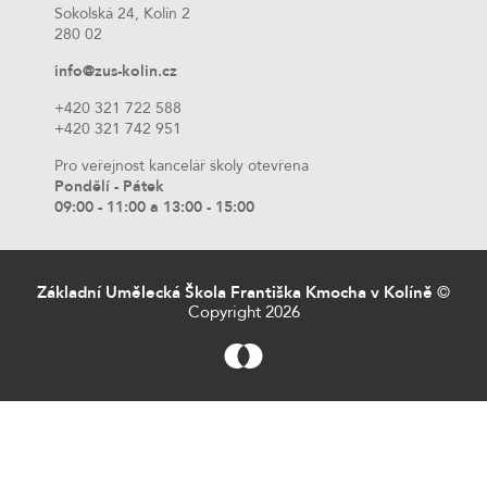
Sokolská 24, Kolín 2
280 02
info@zus-kolin.cz
+420 321 722 588
+420 321 742 951
Pro veřejnost kancelář školy otevřena
Pondělí - Pátek
09:00 - 11:00 a 13:00 - 15:00
Základní Umělecká Škola Františka Kmocha v Kolíně
©
Copyright 2026