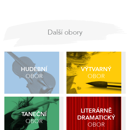
Další obory
HUDEBNÍ
VÝTVARNÝ
OBOR
OBOR
LITERÁRNĚ
TANEČNÍ
DRAMATICKÝ
OBOR
OBOR