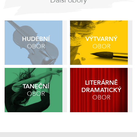
Další obory
HUDEBNÍ
VÝTVARNÝ
OBOR
OBOR
LITERÁRNĚ
TANEČNÍ
DRAMATICKÝ
OBOR
OBOR