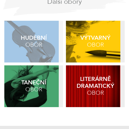
Další obory
HUDEBNÍ
VÝTVARNÝ
OBOR
OBOR
LITERÁRNĚ
TANEČNÍ
DRAMATICKÝ
OBOR
OBOR