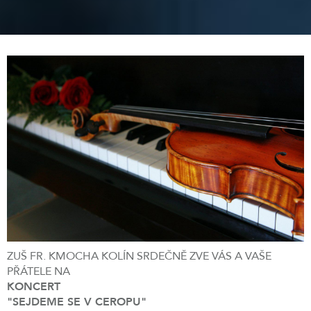
ZUŠ FR. KMOCHA KOLÍN SRDEČNĚ ZVE VÁS A VAŠE
PŘÁTELE NA
KONCERT
"SEJDEME SE V CEROPU"