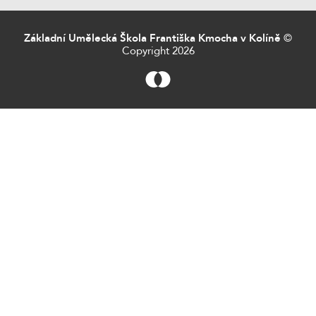
Základní Umělecká Škola Františka Kmocha v Kolíně
©
Copyright 2026