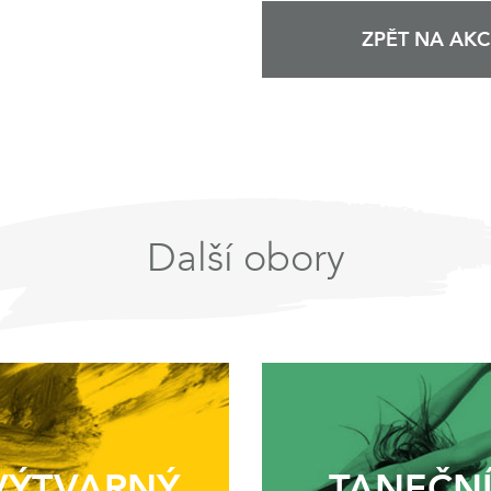
ZPĚT NA AKC
Další obory
VÝTVARNÝ
TANEČN