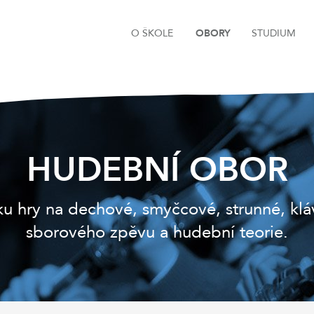
O ŠKOLE
OBORY
STUDIUM
HUDEBNÍ OBOR
 hry na dechové, smyčcové, strunné, kláve
sborového zpěvu a hudební teorie.