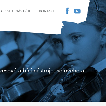
CO SE U NÁS DĚJE
KONTAKT
sové a bící nástroje, solového a