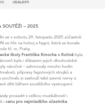
RIE
UDÁLOSTI
 SOUTĚŽI – 2025
ín se v sobotu 29. listopadu 2025 zúčastnili
N ve hře na hoboj a fagot, která se konala
ole hl. m. Prahy.
ecké školy Františka Kmocha v Kolíně
byla
zároveň byla i důkazem jejich dlouhodobé
 byly náročné – zahrnovaly mnoho hodin
rvalosti, přípravy fagotových strojků a
 pochvalu si zaslouží také pevné nervy a
teré děti během soutěžního vystoupení
zaly prosadit s velkou muzikálností i
i i
cenu pro nejmladšího účastníka