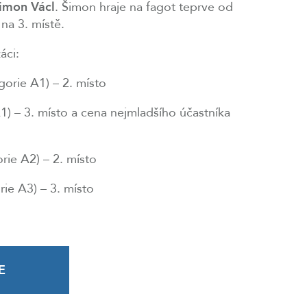
Šimon Václ
. Šimon hraje na fagot teprve od
 na 3. místě.
žáci:
gorie A1) – 2. místo
1) – 3. místo a cena nejmladšího účastníka
rie A2) – 2. místo
ie A3) – 3. místo
E