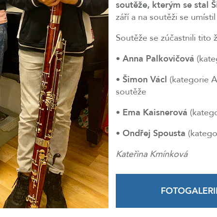
soutěže, kterým se stal 
září a na soutěži se umístil
Soutěže se zúčastnili tito 
•
Anna Palkovičová
(kate
•
Šimon Václ
(kategorie A
soutěže
•
Ema Kaisnerová
(katego
•
Ondřej Spousta
(kategor
Kateřina Kmínková
FOTOGALERI