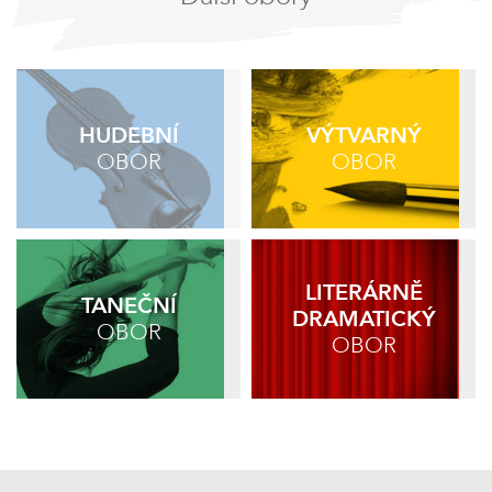
HUDEBNÍ
VÝTVARNÝ
OBOR
OBOR
LITERÁRNĚ
TANEČNÍ
DRAMATICKÝ
OBOR
OBOR