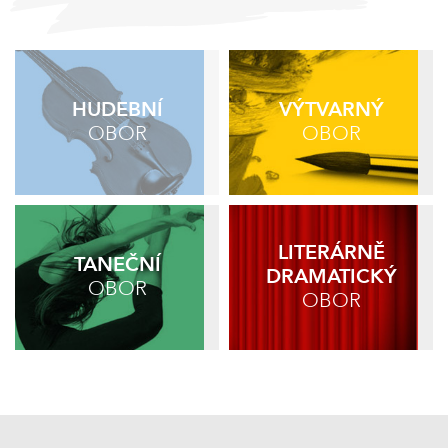
HUDEBNÍ
VÝTVARNÝ
OBOR
OBOR
LITERÁRNĚ
TANEČNÍ
DRAMATICKÝ
OBOR
OBOR