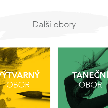
Další obory
VÝTVARNÝ
TANEČN
OBOR
OBOR