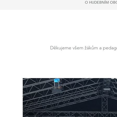
O HUDEBNÍM OB
Děkujeme všem žákům a pedagogů