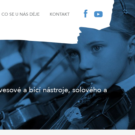
CO SE U NÁS DĚJE
KONTAKT
sové a bící nástroje, solového a