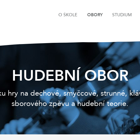
O ŠKOLE
OBORY
STUDIUM
HUDEBNÍ OBOR
 hry na dechové, smyčcové, strunné, kláve
sborového zpěvu a hudební teorie.