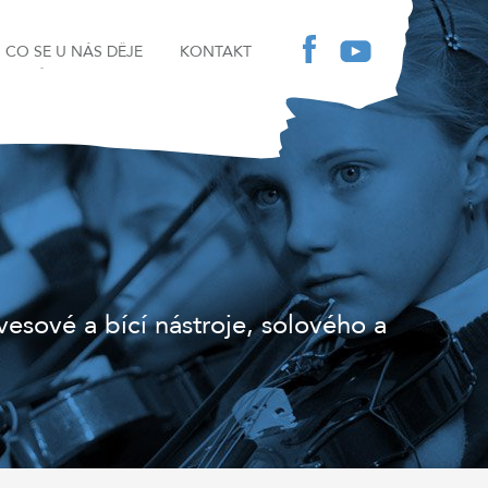
CO SE U NÁS DĚJE
KONTAKT
sové a bící nástroje, solového a