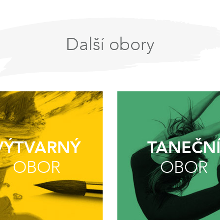
Další obory
VÝTVARNÝ
TANEČN
OBOR
OBOR