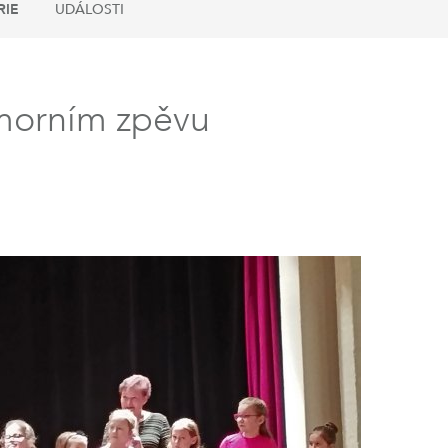
RIE
UDÁLOSTI
omorním zpěvu