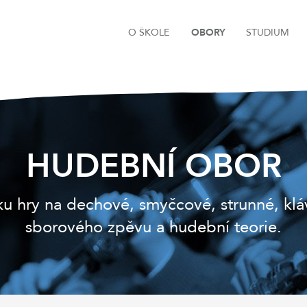
O ŠKOLE
OBORY
STUDIUM
HUDEBNÍ OBOR
 hry na dechové, smyčcové, strunné, kláve
sborového zpěvu a hudební teorie.